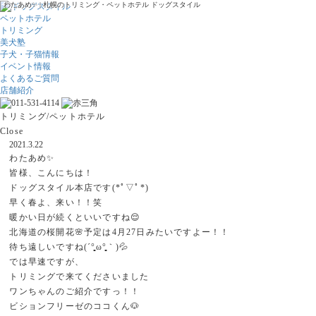
わたあめ✨ | 札幌のトリミング・ペットホテル ドッグスタイル
ペットホテル
トリミング
美犬塾
子犬・子猫情報
イベント情報
よくあるご質問
店舗紹介
トリミング/ペットホテル
Close
2021.3.22
わたあめ✨
皆様、こんにちは！
ドッグスタイル本店です(*ﾟ▽ﾟ*)
早く春よ、来い！！笑
暖かい日が続くといいですね😌
北海道の桜開花🌸予定は4月27日みたいですよー！！
待ち遠しいですね(´°̥̥̥̥̥̥̥̥ω°̥̥̥̥̥̥̥̥｀)💦
では早速ですが、
トリミングで来てくださいました
ワンちゃんのご紹介ですっ！！
ビションフリーゼのココくん🐶