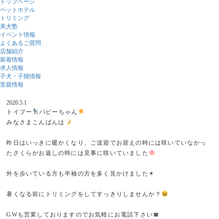
トップページ
ペットホテル
トリミング
美犬塾
イベント情報
よくあるご質問
店舗紹介
新着情報
求人情報
子犬・子猫情報
里親情報
2020.5.1
トイプー
パピーちゃん
みなさまこんばんは
昨日はいっきに暖かくなり、ご送迎でお迎えの時には咲いていなかっ
たさくらがお返しの時には見事に咲いていました
外を歩いている方も半袖の方を多く見かけました☀
暑くなる前にトリミングをしてすっきりしませんか？
GWも営業しておりますのでお気軽にお電話下さい☎