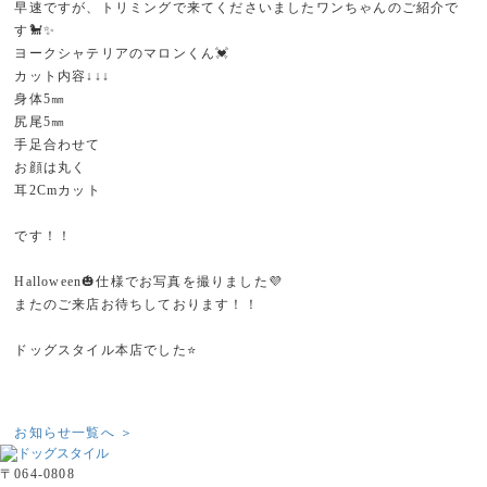
早速ですが、トリミングで来てくださいましたワンちゃんのご紹介で
す🐩✨
ヨークシャテリアのマロンくん💓
カット内容↓↓↓
身体5㎜
尻尾5㎜
手足合わせて
お顔は丸く
耳2Cmカット
です！！
Halloween🎃仕様でお写真を撮りました💜
またのご来店お待ちしております！！
ドッグスタイル本店でした⭐
お知らせ一覧へ ＞
〒064-0808