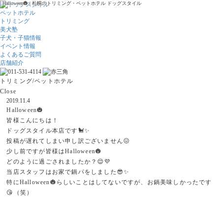
Halloween🎃 | 札幌のトリミング・ペットホテル ドッグスタイル
ペットホテル
トリミング
美犬塾
子犬・子猫情報
イベント情報
よくあるご質問
店舗紹介
トリミング/ペットホテル
Close
2019.11.4
Halloween🎃
皆様こんにちは！
ドッグスタイル本店です🐩✨
投稿が遅れてしまい申し訳ございません😖
少し前ですが皆様はHalloween🎃
どのように過ごされましたか？😌💜
当店スタッフはお家で鍋パをしました😎✨
特にHalloween🎃らしいことはしてないですが、お鍋美味しかったです
😘（笑）