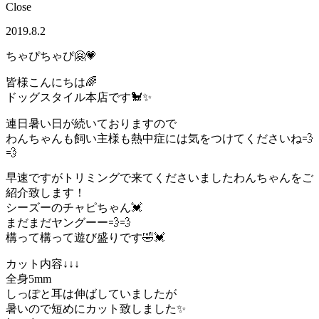
Close
2019.8.2
ちゃぴちゃぴ🤗💗
皆様こんにちは🌈
ドッグスタイル本店です🐩✨
連日暑い日が続いておりますので
わんちゃんも飼い主様も熱中症には気をつけてくださいね💨
💨
早速ですがトリミングで来てくださいましたわんちゃんをご
紹介致します！
シーズーのチャピちゃん💓
まだまだヤングーー💨💨
構って構って遊び盛りです🤣💓
カット内容↓↓↓
全身5mm
しっぽと耳は伸ばしていましたが
暑いので短めにカット致しました✨