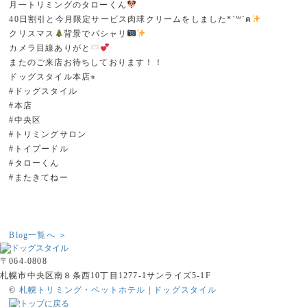
月一トリミングのタローくん
40日割引と今月限定サービス肉球クリームをしました*´꒳`ฅ
クリスマス
背景でパシャリ
カメラ目線ありがと
またのご来店お待ちしております！！
ドッグスタイル本店⭐︎
#ドッグスタイル
#本店
#中央区
#トリミングサロン
#トイプードル
#タローくん
#またきてねー
Blog一覧へ ＞
〒064-0808
札幌市中央区南８条西10丁目1277-1サンライズ5-1F
©
札幌トリミング・ペットホテル
|
ドッグスタイル