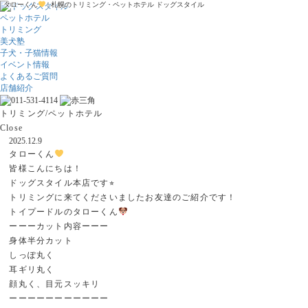
タローくん
| 札幌のトリミング・ペットホテル ドッグスタイル
ペットホテル
トリミング
美犬塾
子犬・子猫情報
イベント情報
よくあるご質問
店舗紹介
トリミング/ペットホテル
Close
2025.12.9
タローくん
皆様こんにちは！
ドッグスタイル本店です⭐︎
トリミングに来てくださいましたお友達のご紹介です！
トイプードルのタローくん
ーーーカット内容ーーー
身体半分カット
しっぽ丸く
耳ギリ丸く
顔丸く、目元スッキリ
ーーーーーーーーーーー