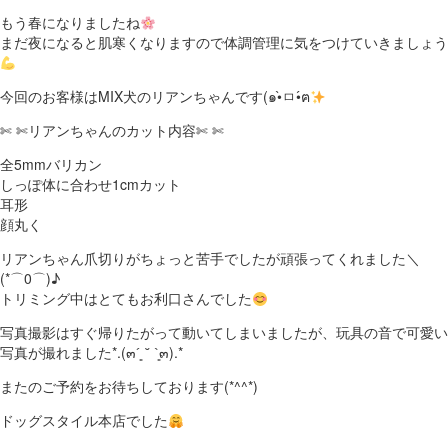
もう春になりましたね
まだ夜になると肌寒くなりますので体調管理に気をつけていきましょう
今回のお客様はMIX犬のリアンちゃん
です(๑•̀ㅁ•́ฅ
✄ ✄リアンちゃんのカット内容✄ ✄
全5mmバリカン
しっぽ体に合わせ1cmカット
耳形
顔丸く
リアンちゃん爪切りがちょっと苦手でしたが頑張ってくれました＼
(*⌒0⌒)♪
トリミング中はとてもお利口さんでした
写真撮影はすぐ帰りたがって動いてしまいましたが、玩具の音で可愛い
写真が撮れました*.(๓´͈ ˘ `͈๓).*
またのご予約をお待ちしております(*^^*)
ドッグスタイル本店でした