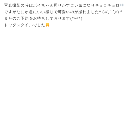
写真撮影の時はボイちゃん周りがすごい気になりキョロキョロ
ですがなにか急にいい感じで可愛いのが撮れました*.(๓´͈ ˘ `͈๓).*
またのご予約をお待ちしております(*^^*)
ドッグスタイルでした