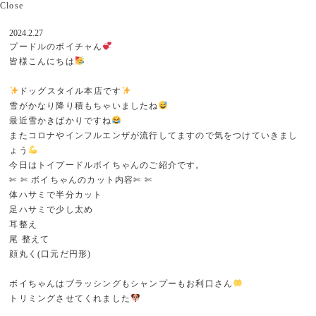
Close
2024.2.27
プードルのボイチャん
皆様こんにちは
ドッグスタイル本店です
雪がかなり降り積もちゃいましたね
最近雪かきばかりですね
またコロナやインフルエンザが流行してますので気をつけていきまし
ょう
今日はトイプードルボイちゃんのご紹介です。
✄ ✄ ボイちゃんのカット内容✄ ✄
体ハサミで半分カット
足ハサミで少し太め
耳整え
尾 整えて
顔丸く(口元だ円形)
ボイちゃんはブラッシングもシャンプーもお利口さん
トリミングさせてくれました