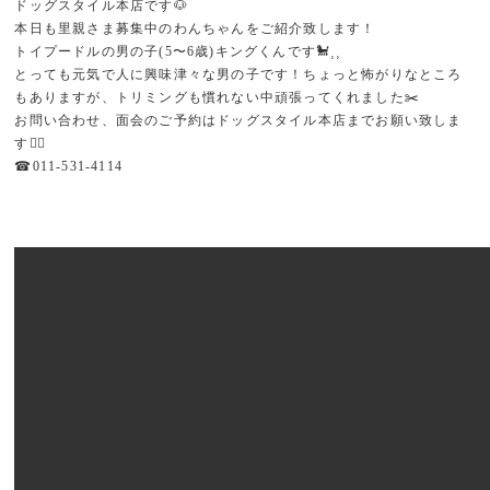
ドッグスタイル本店です🐶
本日も里親さま募集中のわんちゃんをご紹介致します！
トイプードルの男の子(5〜6歳)キングくんです🐩⸒⸒
とっても元気で人に興味津々な男の子です！ちょっと怖がりなところ
もありますが、トリミングも慣れない中頑張ってくれました✂️
お問い合わせ、面会のご予約はドッグスタイル本店までお願い致しま
す🙇‍♀️
☎011-531-4114