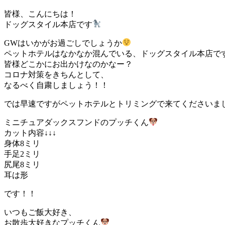
皆様、こんにちは！
ドッグスタイル本店です
GWはいかがお過ごしでしょうか
ペットホテルはなかなか混んでいる、ドッグスタイル本店で
皆様どこかにお出かけなのかなー？
コロナ対策をきちんとして、
なるべく自粛しましょう！！
では早速ですがペットホテルとトリミングで来てくださいま
ミニチュアダックスフンドのプッチくん
カット内容↓↓↓
身体8ミリ
手足2ミリ
尻尾8ミリ
耳は形
です！！
いつもご飯大好き、
お散歩大好きなプッチくん