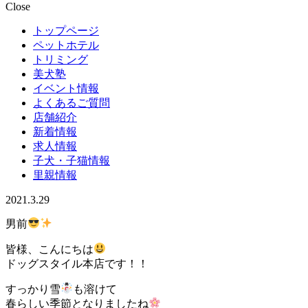
Close
トップページ
ペットホテル
トリミング
美犬塾
イベント情報
よくあるご質問
店舗紹介
新着情報
求人情報
子犬・子猫情報
里親情報
2021.3.29
男前
皆様、こんにちは
ドッグスタイル本店です！！
すっかり雪
も溶けて
春らしい季節となりましたね