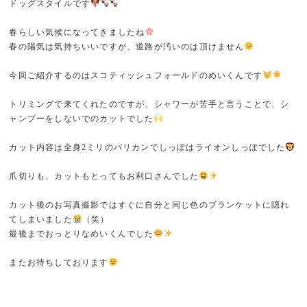
ドッグスタイルです
春らしい気候になってきましたね
春の陽気は気持ちいいですが、道路が汚いのは頂けません
今回ご紹介するのはスコティッシュフォールドのめいくんです
トリミングで来てくれたのですが、シャワーが苦手と言うことで、シ
ャンプーをしないでのカットでした
カット内容は全身2ミリのバリカンでしっぽはライオンしっぽでした
爪切りも、カットもとってもお利口さんでした
カット後のお写真撮影ではすぐに自分と同じ色のブランケットに隠れ
てしまいました
（笑）
最後までおっとりなめいくんでした
またお待ちしております