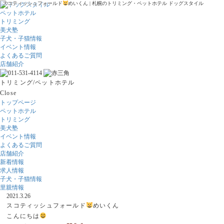
スコティッシュフォールド
めいくん | 札幌のトリミング・ペットホテル ドッグスタイル
ペットホテル
トリミング
美犬塾
子犬・子猫情報
イベント情報
よくあるご質問
店舗紹介
トリミング/ペットホテル
Close
トップページ
ペットホテル
トリミング
美犬塾
イベント情報
よくあるご質問
店舗紹介
新着情報
求人情報
子犬・子猫情報
里親情報
2021.3.26
スコティッシュフォールド
めいくん
こんにちは